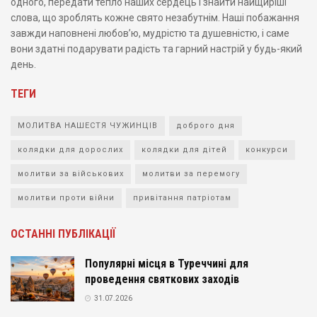
одного, передати тепло наших сердець і знайти найщиріші
слова, що зроблять кожне свято незабутнім. Наші побажання
завжди наповнені любов’ю, мудрістю та душевністю, і саме
вони здатні подарувати радість та гарний настрій у будь-який
день.
ТЕГИ
МОЛИТВА НАШЕСТЯ ЧУЖИНЦІВ
доброго дня
колядки для дорослих
колядки для дітей
конкурси
молитви за військових
молитви за перемогу
молитви проти війни
привітання патріотам
ОСТАННІ ПУБЛІКАЦІЇ
Популярні місця в Туреччині для
проведення святкових заходів
31.07.2026