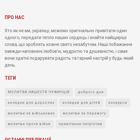
ПРО НАС
Хто як не ми, українці, можемо оригінально привітати один
одного, передати тепло наших сердець і знайти найщиріші
слова, що зроблять кожне свято незабутнім. Наші побажання
завжди наповнені любов’ю, мудрістю та душевністю, і саме
вони здатні подарувати радість та гарний настрій у будь-який
день.
ТЕГИ
МОЛИТВА НАШЕСТЯ ЧУЖИНЦІВ
доброго дня
колядки для дорослих
колядки для дітей
конкурси
молитви за військових
молитви за перемогу
молитви проти війни
привітання патріотам
ОСТАННІ ПУБЛІКАЦІЇ