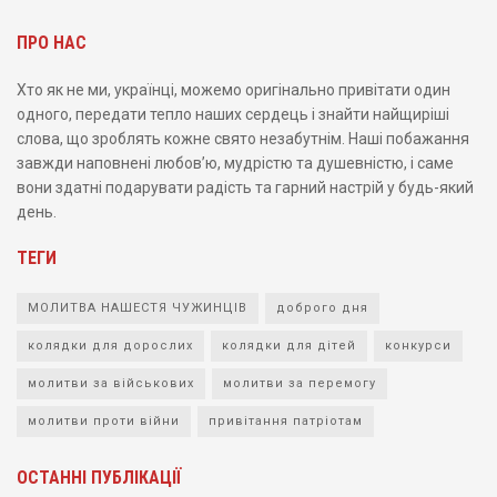
ПРО НАС
Хто як не ми, українці, можемо оригінально привітати один
одного, передати тепло наших сердець і знайти найщиріші
слова, що зроблять кожне свято незабутнім. Наші побажання
завжди наповнені любов’ю, мудрістю та душевністю, і саме
вони здатні подарувати радість та гарний настрій у будь-який
день.
ТЕГИ
МОЛИТВА НАШЕСТЯ ЧУЖИНЦІВ
доброго дня
колядки для дорослих
колядки для дітей
конкурси
молитви за військових
молитви за перемогу
молитви проти війни
привітання патріотам
ОСТАННІ ПУБЛІКАЦІЇ