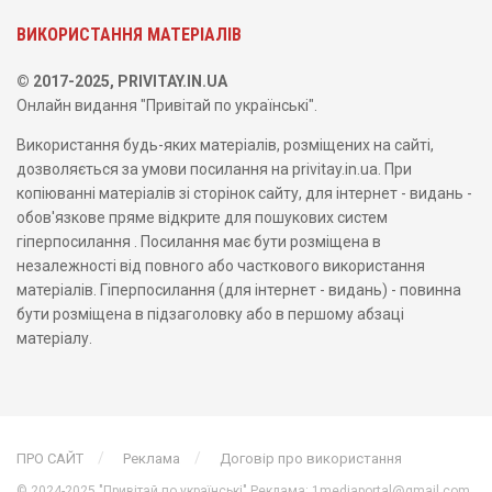
ВИКОРИСТАННЯ МАТЕРІАЛІВ
© 2017-2025, PRIVITAY.IN.UA
Онлайн видання "Привітай по українські".
Використання будь-яких матеріалів, розміщених на сайті,
дозволяється за умови посилання на privitay.in.ua. При
копіюванні матеріалів зі сторінок сайту, для інтернет - видань -
обов'язкове пряме відкрите для пошукових систем
гіперпосилання . Посилання має бути розміщена в
незалежності від повного або часткового використання
матеріалів. Гіперпосилання (для інтернет - видань) - повинна
бути розміщена в підзаголовку або в першому абзаці
матеріалу.
ПРО САЙТ
Реклама
Договір про використання
© 2024-2025 "Привітай по українські" Реклама: 1mediaportal@gmail.com