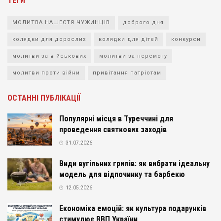
ТЕГИ
МОЛИТВА НАШЕСТЯ ЧУЖИНЦІВ
доброго дня
колядки для дорослих
колядки для дітей
конкурси
молитви за військових
молитви за перемогу
молитви проти війни
привітання патріотам
ОСТАННІ ПУБЛІКАЦІЇ
Популярні місця в Туреччині для
проведення святкових заходів
31.07.2026
Види вугільних грилів: як вибрати ідеальну
модель для відпочинку та барбекю
12.05.2026
Економіка емоцій: як культура подарунків
стимулює ВВП України