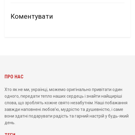
Коментувати
ПРО НАС
Хто як не ми, українці, можемо оригінально привітати один
одного, передати тепло наших сердець і знайти найщиріші
слова, що зроблять кожне свято незабутнім. Наші побажання
завжди наповнені любов’ю, мудрістю та душевністю, і саме
вони здатні подарувати радість та гарний настрій у будь-який
день.