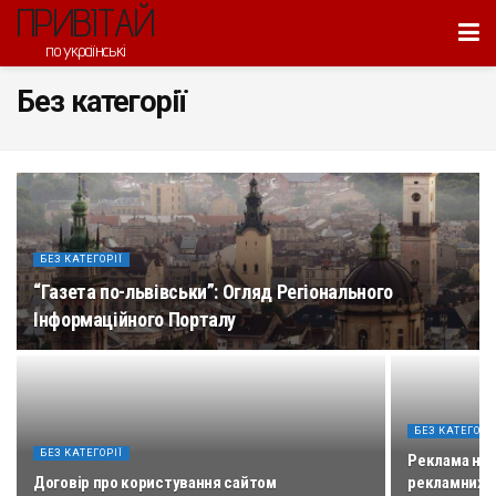
ПРИВІТАЙ
по українські
Без категорії
БЕЗ КАТЕГОРІЇ
“Газета по-львівськи”: Огляд Регіонального
Інформаційного Порталу
БЕЗ КАТЕГОРІ
БЕЗ КАТЕГОРІЇ
Реклама на P
Договір про користування сайтом
рекламних 