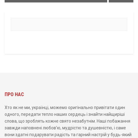
ПРО НАС
Хто як не ми, українці, можемо оригінально привітати один
одного, передати тепло наших сердець і знайти найщиріші
слова, що зроблять кожне свято незабутнім. Наші побажання
завжди наповнені любов’ю, мудрістю та душевністю, і саме
вони здатні подарувати радість та гарний настрій у будь-який